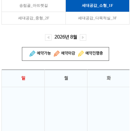
송림골_아뜨렛길
세대공감_소형_1F
세대공감_중형_2F
세대공감_다목적실_3F
2026년 8월
예약가능
예약마감
예약진행중
일
월
화