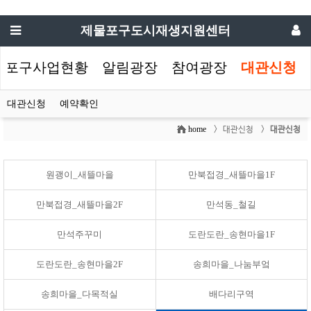
제물포구도시재생지원센터
물포구사업현황
알림광장
참여광장
대관신청
대관신청
예약확인
home
> 대관신청 >
대관신청
원괭이_새뜰마을
만북접경_새뜰마을1F
만북접경_새뜰마을2F
만석동_철길
만석주꾸미
도란도란_송현마을1F
도란도란_송현마을2F
송희마을_나눔부엌
송희마을_다목적실
배다리구역