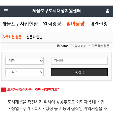
제물포구도시재생지원센터
제물포구사업현황
알림광장
참여광장
대관신청
자주하는 질문
질문과 답변
home
> 참여광장 >
자주하는 질문
검색
도시재생혁신지구는 어떤 사업인가요?
도시재생을 촉진하기 위하여 공공주도로 쇠퇴지역 내 산업
ㆍ
상업
ㆍ
주거
ㆍ
복지
ㆍ
행정 등 기능이 집적된 지역거점을 조