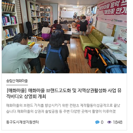
송림산 매화마을
[매화마을] 매화마을 브랜드고도화 및 지역상권활성화 사업 뮤
직비디오 상영회 개최
매화마을의 브랜드 가치를 향상시키기 위한 컨텐츠 제작활동이성공적으로 끝났
습니다.매화마을의 상권과 솔빛공원 등 주변 다양한 곳에서 촬영이 이루어졌
던'매화꽃 처럼 활짝'의 뮤직비디오가…
0
1848
동구도시재생지원센터