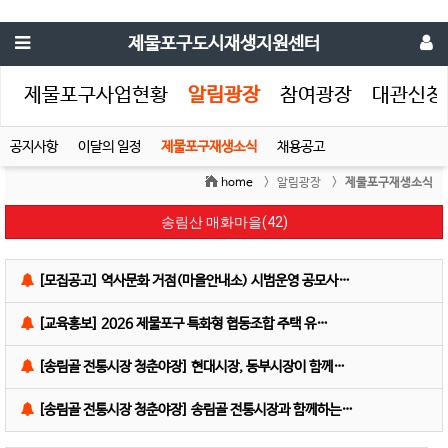
제물포구도시재생지원센터
생
제물포구사업현황
알림광장
참여광장
대관신청
공지사항
이달의 일정
제물포구재생소식
채용공고
home
> 알림광장 >
제물포구재생소식
송림산 매화마을(42)
[모집공고] 역사문화 거점(마을안내소) 시범운영 공모사…
[교육홍보] 2026 제물포구 특화형 협동조합 주택 유…
[송림골 전통시장 청춘야장] 현대시장, 동부시장이 함께…
[송림골 전통시장 청춘야장] 송림골 전통시장과 함께하는…