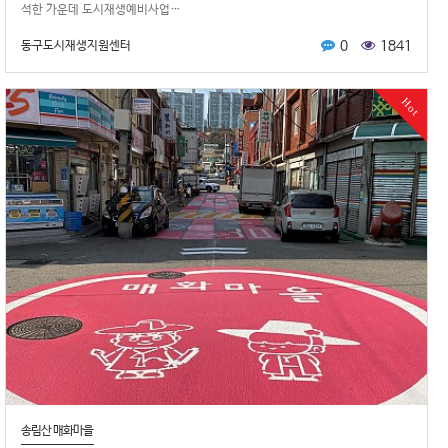
석한 가운데 도시재생예비사업…
0
1841
동구도시재생지원센터
Hot
송림산 매화마을