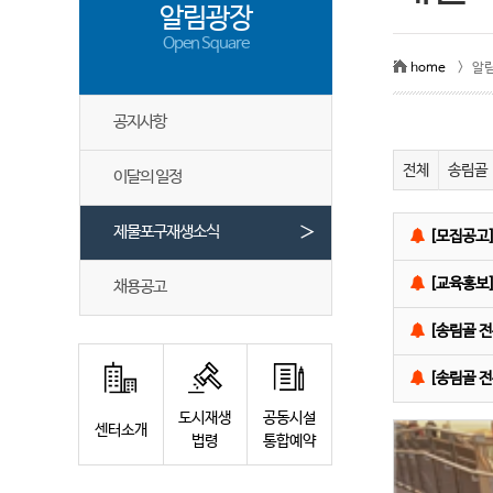
알림광장
Open Square
home
> 알
공지사항
전체
송림골
이달의 일정
＞
제물포구재생소식
[모집공고
[교육홍보]
채용공고
[송림골 
[송림골 
도시재생
공동시설
센터소개
법령
통합예약