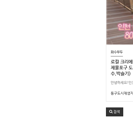
화수부두
로컬 크리에
제물포구 도
수,박슬기)
안녕하세요!인
지역의 숨은 공
동구도시재생
위해‘로컬 홍보
다^^*박슬기 
검색