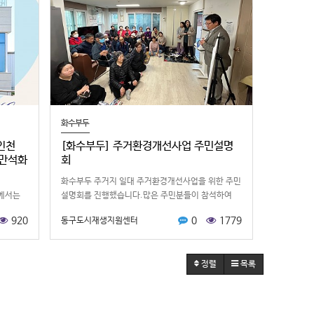
화수부두
인천
[화수부두] 주거환경개선사업 주민설명
-만석화
회
화수부두 주거지 일대 주거환경개선사업을 위한 주민
에서는
설명회를 진행했습니다.많은 주민분들이 참석하여
친근하게
의견을 주셔서 마을에 대한 뜨거울 열정을 느낄 수 있
920
0
1779
동구도시재생지원센터
크리에이
었습니다.저희 도시재생지원센터와 …
컬홍보
정렬
목록