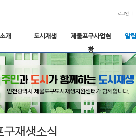
로그인
소개
도시재생
제물포구사업현
알
황
포구재생소식