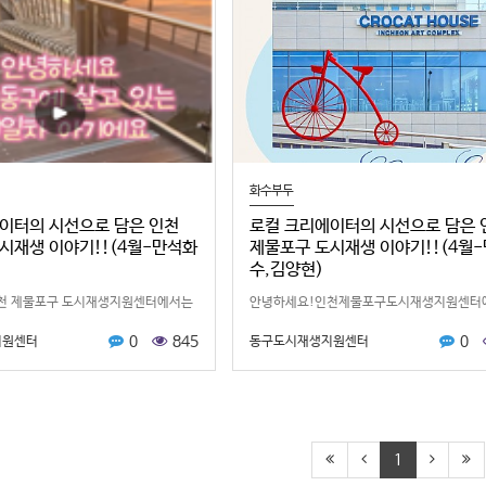
화수부두
이터의 시선으로 담은 인천
로컬 크리에이터의 시선으로 담은 
시재생 이야기!!(4월-만석화
제물포구 도시재생 이야기!!(4월
수,김양현)
천 제물포구 도시재생지원센터에서는
안녕하세요!인천제물포구도시재생지원센터
간과 이야기를 직접 발굴하고 알리기
지역의다양한공간과이야기를더많은분들께
0
845
0
지원센터
동구도시재생지원센터
 크리에이터’ 활동을 운영하고 있습니
소개하기위해「2026인천제물포구로컬홍보
로컬 크리에이터가 만…
터」활동을운영하고있습니다.이번4월에는로
크리에이터…
1