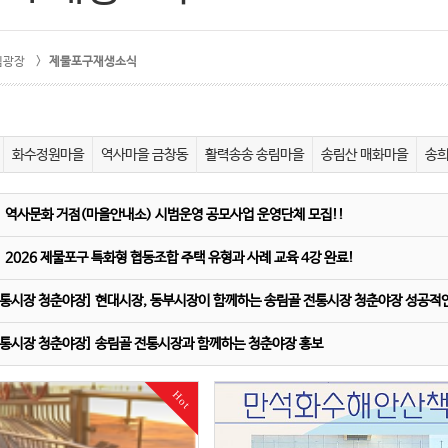
림광장 >
제물포구재생소식
화수정원마을
역사마을 금창동
활력송송 송림마을
송림산 매화마을
송
] 역사문화 거점(마을안내소) 시범운영 공모사업 운영단체 모집!!
 2026 제물포구 특화형 협동조합 주택 유형과 사례 교육 4강 완료!
전통시장 청춘야장] 현대시장, 동부시장이 함께하는 송림골 전통시장 청춘야장 성공적인 
전통시장 청춘야장] 송림골 전통시장과 함께하는 청춘야장 홍보
Hot