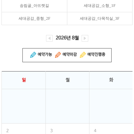
송림골_아뜨렛길
세대공감_소형_1F
세대공감_중형_2F
세대공감_다목적실_3F
2026년 8월
예약가능
예약마감
예약진행중
일
월
화
2
3
4