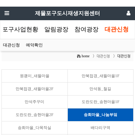
제물포구도시재생지원센터
물포구사업현황
알림광장
참여광장
대관신청
대관신청
예약확인
home
> 대관신청 >
대관신청
원괭이_새뜰마을
만북접경_새뜰마을1F
만북접경_새뜰마을2F
만석동_철길
만석주꾸미
도란도란_송현마을1F
도란도란_송현마을2F
송희마을_나눔부엌
송희마을_다목적실
배다리구역