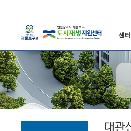
센터
대관