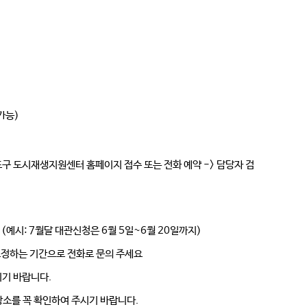
가능)
포구 도시재생지원센터 홈페이지 접수 또는 전화 예약 -> 담당자 검
 (예시: 7월달 대관신청은 6월 5일~6월 20일까지)
조정하는 기간으로 전화로 문의 주세요
시기 바랍니다.
장소를 꼭 확인하여 주시기 바랍니다.