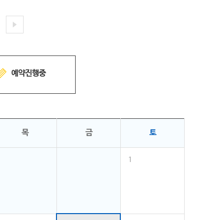
예약진행중
목
금
토
1