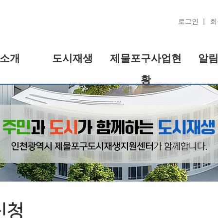
로그인
회
소개
도시재생
제물포구사업현
알
황
신청