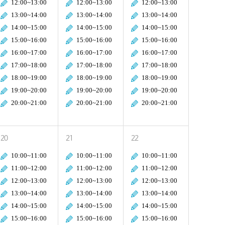
12:00~13:00
12:00~13:00
12:00~13:00
13:00~14:00
13:00~14:00
13:00~14:00
14:00~15:00
14:00~15:00
14:00~15:00
15:00~16:00
15:00~16:00
15:00~16:00
16:00~17:00
16:00~17:00
16:00~17:00
17:00~18:00
17:00~18:00
17:00~18:00
18:00~19:00
18:00~19:00
18:00~19:00
19:00~20:00
19:00~20:00
19:00~20:00
20:00~21:00
20:00~21:00
20:00~21:00
20
21
22
10:00~11:00
10:00~11:00
10:00~11:00
11:00~12:00
11:00~12:00
11:00~12:00
12:00~13:00
12:00~13:00
12:00~13:00
13:00~14:00
13:00~14:00
13:00~14:00
14:00~15:00
14:00~15:00
14:00~15:00
15:00~16:00
15:00~16:00
15:00~16:00