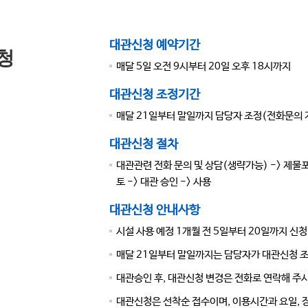
대관신청 예약기간
청
매달 5일 오전 9시부터 20일 오후 18시까지
대관신청 조정기간
매달 21일부터 말일까지 담당자 조정(전화문의 
대관신청 절차
대관관련 전화 문의 및 상담(생략가능) -> 제물
토 -> 대관 승인 -> 사용
대관신청 안내사항
시설 사용 예정 1개월 전 5일부터 20일까지 신청
매달 21일부터 말일까지는 담당자가 대관신청 
대관승인 후, 대관신청 변경은 전화로 연락해 주
대관신청은 선착순 접수이며, 이용시간과 요일, 