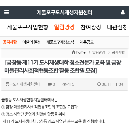
제물포구도시재생지원센터
생
제물포구사업현황
알림광장
참여광장
대관신청
공지사항
이달의 일정
제물포구재생소식
채용공고
home
> 알림광장 >
공지사항
[금창동 제11기 도시재생대학 청소전문가 교육 및 금창
마을관리사회적협동조합 활동 조합원 모집]
동구도시재생지원센터
0
415
06.11 11:04
금창동 도시재생현장지원센터에서는
① 금창 마을관리사회적협동조합의 조합원 모집과
② 청소 사업단 운영과 원활한 활동을 위해
'제11기 도시재생대학 금창동 청소 사업단 실무 교육'을 진행합니다.