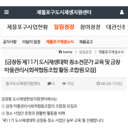
제물포구도시재생지원센터
생
제물포구사업현황
알림광장
참여광장
대관신청
공지사항
이달의 일정
제물포구재생소식
채용공고
home
> 알림광장 >
제물포구재생소식
[금창동 제11기 도시재생대학 청소전문가 교육 및 금창
마을관리사회적협동조합 활동 조합원 모집]
동구도시재생지원센터
0
702
06.04 15:02
금창동 도시재생현장지원센터에서는
① 금창 마을관리사회적협동조합의 조합원 모집과
② 청소 사업단 운영과 원활한 활동을 위해
'제11기 도시재생대학 금창동 청소 사업단 실무 교육'을 진행합니다.