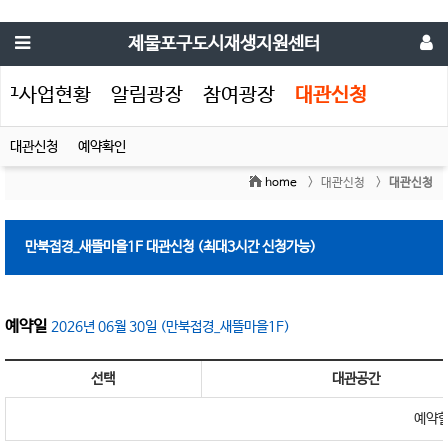
제물포구도시재생지원센터
포구사업현황
알림광장
참여광장
대관신청
대관신청
예약확인
home
> 대관신청 >
대관신청
만북접경_새뜰마을1F
대관신청 (최대3시간 신청가능)
예약일
2026년 06월 30일 (만북접경_새뜰마을1F)
선택
대관공간
예약할