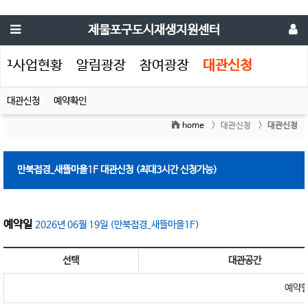
제물포구도시재생지원센터
포구사업현황
알림광장
참여광장
대관신청
대관신청
예약확인
home
> 대관신청 >
대관신청
만북접경_새뜰마을1F
대관신청 (최대3시간 신청가능)
예약일
2026년 06월 19일 (만북접경_새뜰마을1F)
선택
대관공간
예약할