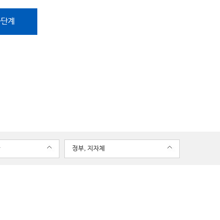
음단계
관
정부, 지자체