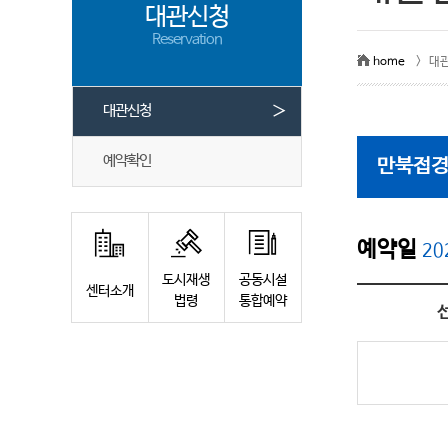
대관신청
Reservation
home
> 대
＞
대관신청
예약확인
만북접경
예약일
20
도시재생
공동시설
센터소개
법령
통합예약