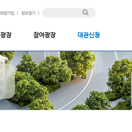
회원가입
정보찾기
림광장
참여광장
대관신청