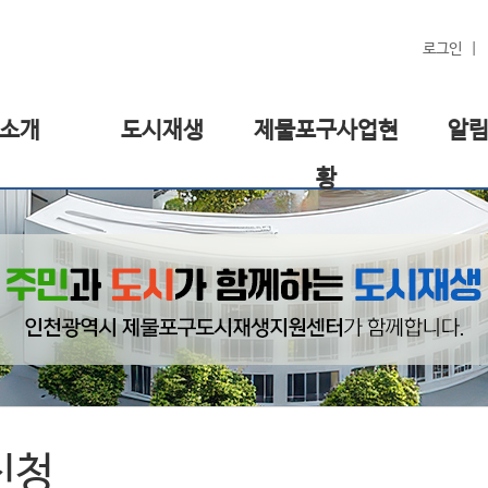
로그인
소개
도시재생
제물포구사업현
알
황
신청