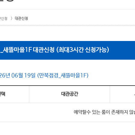
관신청 >
대관신청
_새뜰마을1F
대관신청 (최대3시간 신청가능)
26년 06월 19일 (만북접경_새뜰마을1F)
선택
대관공간
예약할수 있는 룸이 존재하지 않