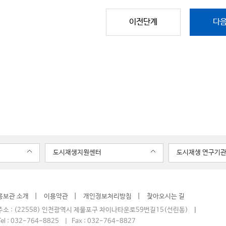
이전단계
다
도시재생지원센터
도시재생 연구기
홍보관 소개
이용약관
개인정보처리방침
찾아오시는 길
소 : (22558) 인천광역시 제물포구 차이나타운로59번길15(선린동)
el : 032-764-8825 | Fax : 032-764-8827