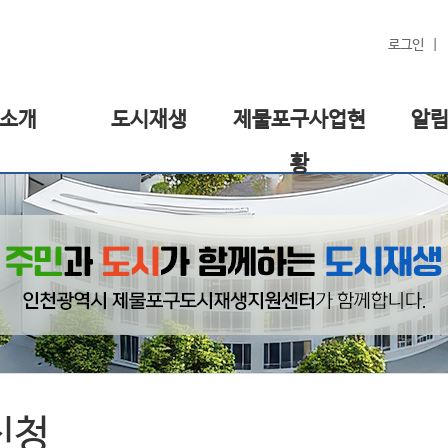
로그인
소개
도시재생
제물포구사업현
알
황
신청