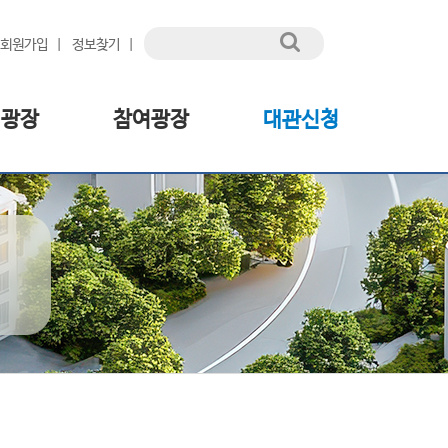
회원가입
정보찾기
림광장
참여광장
대관신청