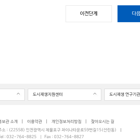
이전단계
다
도시재생지원센터
도시재생 연구기
홍보관 소개
이용약관
개인정보처리방침
찾아오시는 길
소 : (22558) 인천광역시 제물포구 차이나타운로59번길15(선린동)
el : 032-764-8825 | Fax : 032-764-8827