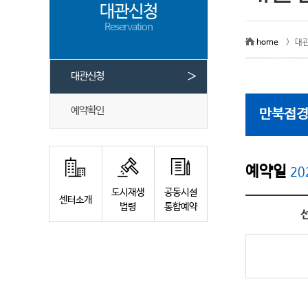
대관신청
Reservation
home
> 대
＞
대관신청
예약확인
만북접경
예약일
20
도시재생
공동시설
센터소개
법령
통합예약