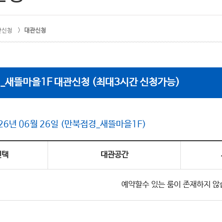
관신청 >
대관신청
_새뜰마을1F
대관신청 (최대3시간 신청가능)
26년 06월 26일 (만북접경_새뜰마을1F)
선택
대관공간
예약할수 있는 룸이 존재하지 않