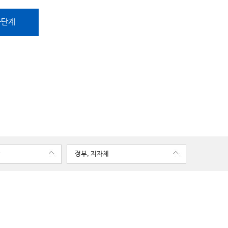
음단계
관
정부, 지자체